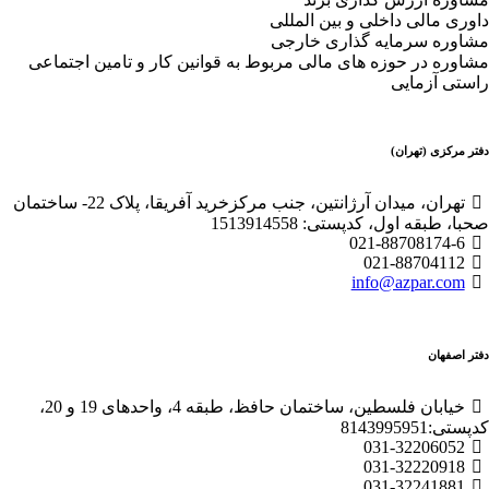
داوری مالی داخلی و بین المللی
مشاوره سرمایه گذاری خارجی
مشاوره در حوزه های مالی مربوط به قوانین کار و تامین اجتماعی
راستی آزمایی
دفتر مرکزی (تهران)
تهران، میدان آرژانتین، جنب مرکزخرید آفریقا، پلاک 22- ساختمان
صحبا، طبقه اول، کدپستی: 1513914558
021-88708174-6
021-88704112
info@azpar.com
دفتر اصفهان
خیابان فلسطین، ساختمان حافظ، طبقه 4، واحدهای 19 و 20،
کدپستی:8143995951
031-32206052
031-32220918
031-32241881