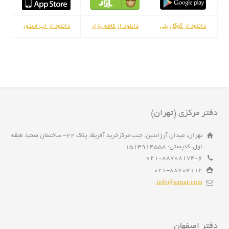
دانلود از گوگل پلی
دانلود از کافه بازار
دانلود از اپ استور
دفتر مرکزی (تهران)
تهران، میدان آرژانتین، جنب مرکزخرید آفریقا، پلاک 22- ساختمان صحبا، طبقه
اول، کدپستی: 1513914558
021-88708174-6
021-88704112
info@azpar.com
دفتر اصفهان