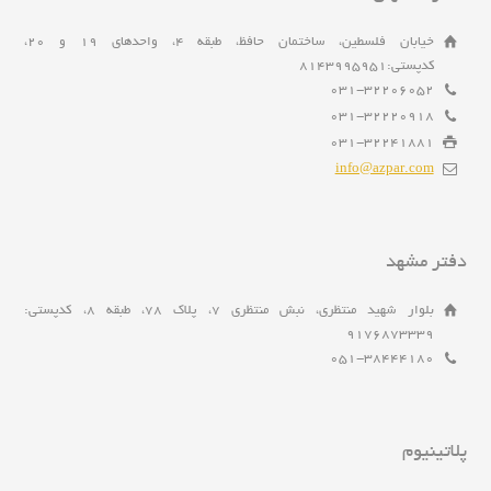
خیابان فلسطین، ساختمان حافظ، طبقه 4، واحدهای 19 و 20،
کدپستی:8143995951
031-32206052
031-32220918
031-32241881
info@azpar.com
دفتر مشهد
بلوار شهید منتظری، نبش منتظری 7، پلاک 78، طبقه 8، کدپستی:
9176873339
051-38444180
پلاتینیوم