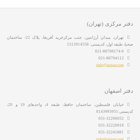
دفتر مرکزی (تهران)
تهران، میدان آرژانتین، جنب مرکزخرید آفریقا، پلاک 22- ساختمان
صحبا، طبقه اول، کدپستی: 1513914558
021-88708174-6
021-88704112
info@azpar.com
دفتر اصفهان
خیابان فلسطین، ساختمان حافظ، طبقه 4، واحدهای 19 و 20،
کدپستی:8143995951
031-32206052
031-32220918
031-32241881
info@azpar.com