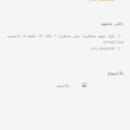
دفتر مشهد
بلوار شهید منتظری، نبش منتظری 7، پلاک 78، طبقه 8، کدپستی:
9176873339
051-38444180
پلاتینیوم