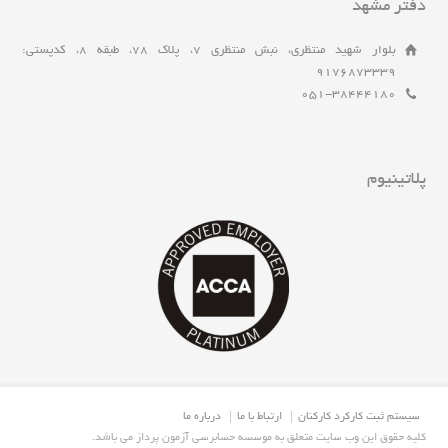
دفتر مشهد
بلوار شهید منتظری، نبش منتظری 7، پلاک 78، طبقه 8، کدپستی:
9176873339
051-38444180
پلاتینیوم
سیستم ثبت کارکرد کارکنان
ارتباط با ما
درباره ما
.کلیه حقوق این وب سایت متعلق به موسسه حسابرسی آزمون پرداز می باشد