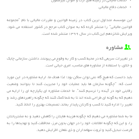
خدمات مالیاتی در زمینه های ارث و اموال غیرمنقول
خدمات دفاع مالیاتی
این موسسه، متداول ترین کتاب در زمینه قوانین و مقررات مالیاتی با نام "مجموعه
قوانین مالیاتی" را منتشر کرده که به عنوان کتاب مرجع در کشور استفاده می شود.
ویرایش شانزدهم این کتاب در سال 1399 منتشر شده است.
مشاوره
در تغییرات سریعی که در محیط کسب و کار به وقوع می پیوندد، داشتن سازمانی چابک
و خلاق، با استفاده از مشاوره های مناسب، امری حیاتی است.
باید دانست که هیچ گاه نمی توان ساکن بود؛ لذا هدف ما، ارایه مشاوره در این مورد
است که: "چگونه سازمان ها باید عملیات خود را مدیریت کنند تا بتوانند وضعیت
رقابتی خود در آینده را ترسیم کنند". ما خدمات مشاوره ای یکپارچه ای را ارایه می
دهیم که به گونه ای طراحی شده اند تا به شما کمک کنند که چگونه راهبردهای رشد و
تغییر را اداره کنید تا کسب و کارتان پایدار بماند، تصمیمات بهتری را اتخاذ کنید.
ما به شما مشاوره می دهیم که چگونه هزینه هایتان را کاهش دهید و نه مشتریانتان
را، و این که چگونه اطلاعات خود را در جهان بدون مرز، محافظت کنید و تهدیدها را به
فرصت تبدیل کنید و ثروت سهامداران و ذی نفعان افزایش دهید.