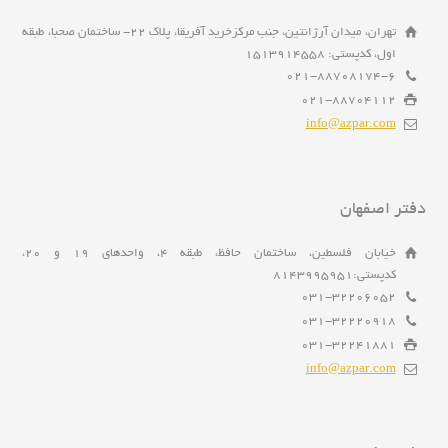
تهران، میدان آرژانتین، جنب مرکزخرید آفریقا، پلاک 22- ساختمان صحبا، طبقه
اول، کدپستی: 1513914558
021-88708174-6
021-88704112
info@azpar.com
دفتر اصفهان
خیابان فلسطین، ساختمان حافظ، طبقه 4، واحدهای 19 و 20،
کدپستی:8143995951
031-32206052
031-32220918
031-32241881
info@azpar.com