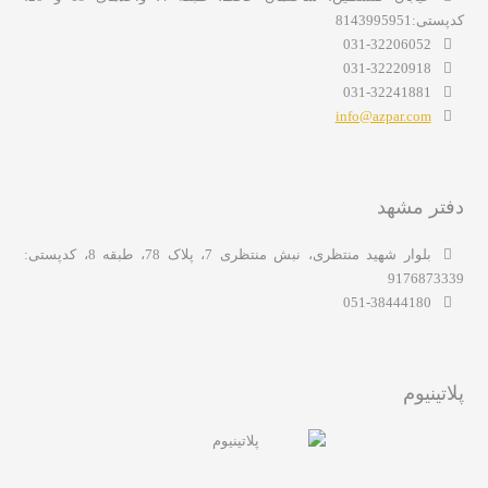
کدپستی:8143995951
031-32206052
031-32220918
031-32241881
info@azpar.com
دفتر مشهد
بلوار شهید منتظری، نبش منتظری 7، پلاک 78، طبقه 8، کدپستی:
9176873339
051-38444180
پلاتینیوم