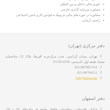
داوری مالی داخلی و بین المللی
مشاوره سرمایه گذاری خارجی
مشاوره در حوزه های مالی مربوط به قوانین کار و تامین اجتماعی
راستی آزمایی
دفتر مرکزی (تهران)
تهران، میدان آرژانتین، جنب مرکزخرید آفریقا، پلاک 22- ساختمان
صحبا، طبقه اول، کدپستی: 1513914558
021-88708174-6
021-88704112
info@azpar.com
دفتر اصفهان
خیابان فلسطین، ساختمان حافظ، طبقه 4، واحدهای 19 و 20،