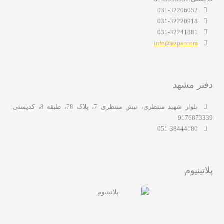
031-32206052
031-32220918
031-32241881
info@azpar.com
دفتر مشهد
بلوار شهید منتظری، نبش منتظری 7، پلاک 78، طبقه 8، کدپستی:
9176873339
051-38444180
پلاتینیوم