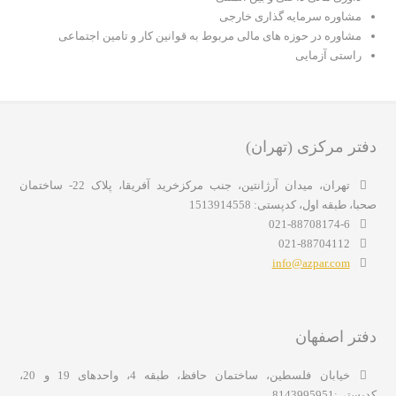
مشاوره سرمایه گذاری خارجی
مشاوره در حوزه های مالی مربوط به قوانین کار و تامین اجتماعی
راستی آزمایی
دفتر مرکزی (تهران)
تهران، میدان آرژانتین، جنب مرکزخرید آفریقا، پلاک 22- ساختمان
صحبا، طبقه اول، کدپستی: 1513914558
021-88708174-6
021-88704112
info@azpar.com
دفتر اصفهان
خیابان فلسطین، ساختمان حافظ، طبقه 4، واحدهای 19 و 20،
کدپستی:8143995951