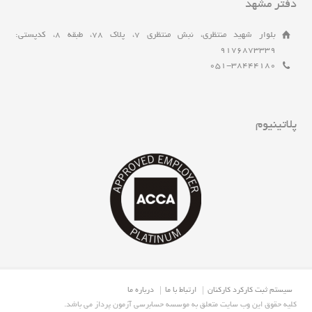
دفتر مشهد
بلوار شهید منتظری، نبش منتظری 7، پلاک 78، طبقه 8، کدپستی:
9176873339
051-38444180
پلاتینیوم
سیستم ثبت کارکرد کارکنان
ارتباط با ما
درباره ما
.کلیه حقوق این وب سایت متعلق به موسسه حسابرسی آزمون پرداز می باشد