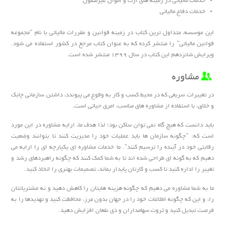
خدمات مالیاتی در زمینه های ارث و اموال غیرمنقول
خدمات دفاع مالیاتی
این موسسه، متداول ترین کتاب در زمینه قوانین و مقررات مالیاتی با نام "مجموعه
قوانین مالیاتی" را منتشر کرده که به عنوان کتاب مرجع در کشور استفاده می شود.
ویرایش شانزدهم این کتاب در سال 1399 منتشر شده است.
مشاوره
در تغییرات سریعی که در محیط کسب و کار به وقوع می پیوندد، داشتن سازمانی چابک
و خلاق، با استفاده از مشاوره های مناسب، امری حیاتی است.
باید دانست که هیچ گاه نمی توان ساکن بود؛ لذا هدف ما، ارایه مشاوره در این مورد
است که: "چگونه سازمان ها باید عملیات خود را مدیریت کنند تا بتوانند وضعیت
رقابتی خود در آینده را ترسیم کنند". ما خدمات مشاوره ای یکپارچه ای را ارایه می
دهیم که به گونه ای طراحی شده اند تا به شما کمک کنند که چگونه راهبردهای رشد و
تغییر را اداره کنید تا کسب و کارتان پایدار بماند، تصمیمات بهتری را اتخاذ کنید.
ما به شما مشاوره می دهیم که چگونه هزینه هایتان را کاهش دهید و نه مشتریانتان
را، و این که چگونه اطلاعات خود را در جهان بدون مرز، محافظت کنید و تهدیدها را به
فرصت تبدیل کنید و ثروت سهامداران و ذی نفعان افزایش دهید.