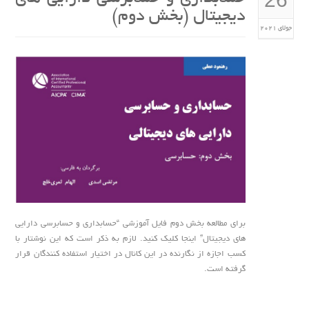
دیجیتال (بخش دوم)
جولای 2021
برای مطالعه بخش دوم فایل آموزشی “حسابداری و حسابرسی دارایی
های دیجیتال” اینجا کلیک کنید. لازم به ذکر است که این نوشتار با
کسب اجازه از نگارنده در این کانال در اختیار استفاده کنندگان قرار
گرفته است.