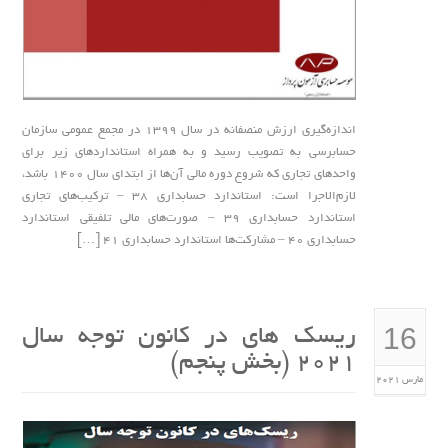
اندازه‌گيري ارزش منصفانه در سال 1399 در مجمع عمومي سازمان
حسابرسي به تصويب رسيد و به همراه استانداردهاي زير براي
واحدهاي تجاري كه شروع دوره مالي آن‌ها از ابتداي سال 1400 باشد،
لازم‌الاجرا است: استاندارد حسابداري 38 – تركيب‌هاي تجاري
استاندارد حسابداري 39 – صورت‌هاي مالي تلفيقي استاندارد
حسابداري 40 – مشاركت‌ها استاندارد حسابداري 41 […]
16
ریسک های در کانون توجه سال
2021 (بخش پنجم)
مارس 2021