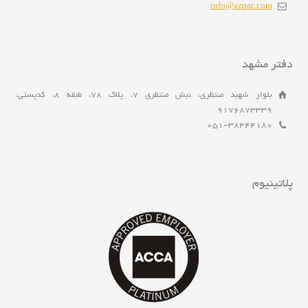
info@azpar.com
دفتر مشهد
بلوار شهید منتظری، نبش منتظری 7، پلاک 78، طبقه 8، کدپستی:
9176873339
051-38444180
پلاتینیوم