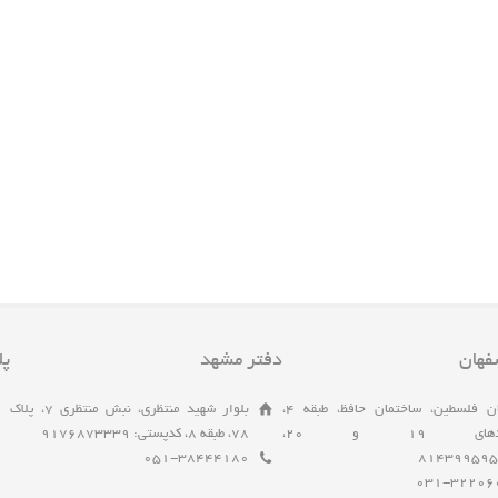
فهان
دفتر مشهد
پل
خیابان فلسطین، ساختمان حافظ، طبقه 4،
بلوار شهید منتظری، نبش منتظری 7، پلاک
واحدهای 19 و 20،
78، طبقه 8، کدپستی: 9176873339
051-38444180
031-32206