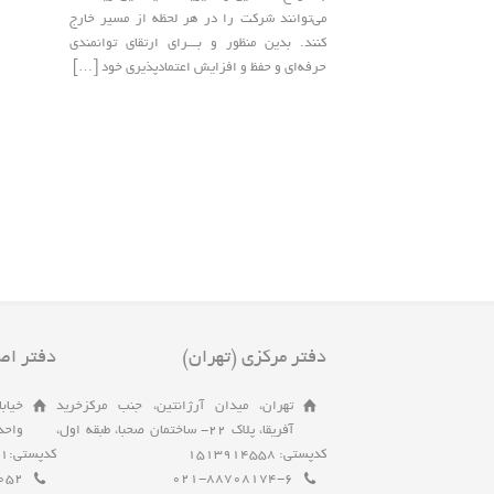
می‌توانند شرکت را در هر لحظه از مسیر خارج
کنند. بدین منظور و بـــرای ارتقای توانمندی
حرفه‌ای و حفظ و افزایش اعتمادپذیری خود […]
دفتر مرکزی (تهران)
دفتر اص
تهران، میدان آرژانتین، جنب مرکزخرید
آفریقا، پلاک 22- ساختمان صحبا، طبقه اول،
کدپستی: 1513914558
کدپستی:8143995951
052
021-88708174-6