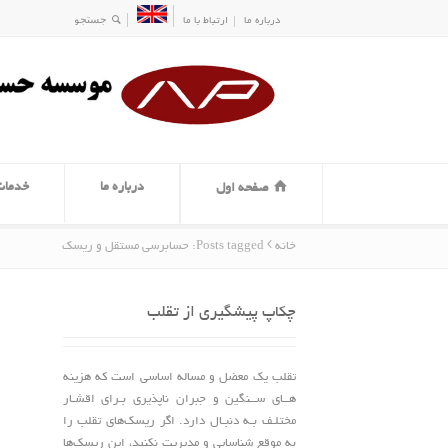
درباره ما
ارتباط با ما
درباره ما
خدمات
صفحه اول
خانه
Posts tagged: حسابرسی مستقل و ریسک
چکاپ پیشگیری از تقلب
تقلب یک معضل و مساله اساسی است که هزینه
هــای ســنگین و جبران ناپذیری بـرای اقشـار
مختلـف بـه دنبـال دارد. اگر ریسک‌های تقلب را
به موقع شناسایی و مدیریت نکنید، این ریسک‌ها