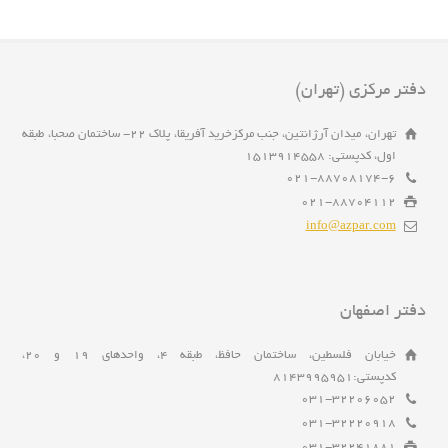
دفتر مرکزی (تهران)
تهران، میدان آرژانتین، جنب مرکزخرید آفریقا، پلاک 22- ساختمان صحبا، طبقه
اول، کدپستی: 1513914558
021-88708174-6
021-88704112
info@azpar.com
دفتر اصفهان
خیابان فلسطین، ساختمان حافظ، طبقه 4، واحدهای 19 و 20،
کدپستی:8143995951
031-32206052
031-32220918
031-32241881