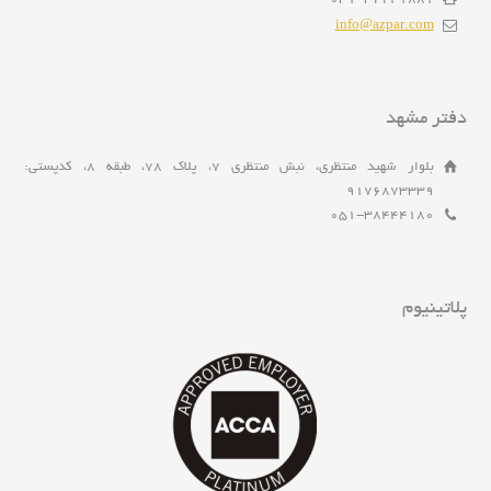
info@azpar.com
دفتر مشهد
بلوار شهید منتظری، نبش منتظری 7، پلاک 78، طبقه 8، کدپستی:
9176873339
051-38444180
پلاتینیوم