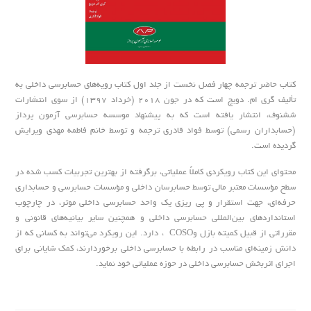
کتاب حاضر ترجمه چهار فصل نخست از جلد اول کتاب رویه‌های حسابرسی داخلی به
تألیف گری ام. دویچ است که در جون 2018 (خرداد 1397) از سوی انتشارات
ششنوف، انتشار یافته است که به پیشنهاد موسسه حسابرسی آزمون پرداز
(حسابداران رسمی) توسط فواد قادری ترجمه و توسط خانم فاطمه مهدی ویرایش
گردیده است.
محتوای این کتاب رویکردی کاملاً عملیاتی، برگرفته از بهترین تجربیات کسب شده در
سطح مؤسسات معتبر مالی توسط حسابرسان داخلی و مؤسسات حسابرسی و حسابداری
حرفه‌ای، جهت استقرار و پی ریزی یک واحد حسابرسی داخلی موثر، در چارچوب
استانداردهای بین‌المللی حسابرسی داخلی و همچنین سایر بیانیه‌های قانونی و
مقرراتی از قبیل کمیته بازل وCOSO ، دارد. این رویکرد می‌تواند به کسانی که از
دانش زمینه‌ای مناسب در رابطه با حسابرسی داخلی برخوردارند، کمک شایانی برای
اجرای اثربخش حسابرسی داخلی در حوزه عملیاتی خود نماید.