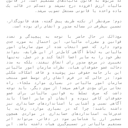
که مربوط به قانون مالیات‌‌‌های مستقیم است، در قانون 
مالیات ارزش افزوده درج نمی‌‌‌شد و دست‌کم در قالب یک 
دوم؛ صرف‌نظر از نکته ظریف پیش گفته، هدف قانون‌گذار، 
مع‌ذالک در حال حاضر با توجه به پیچیدگی و تعدد 
قوانین و مقررات مالیاتی، این احتمال به صورت جدی 
وجود دارد که عضو انتخاب شده از سوی سازمان امور 
مالیاتی به لحاظ آگاهی کامل‌‌‌تر از این ظرایف، بتواند 
نظر خود را به سایر اعضا القا کند و در عمل، نه‌تنها 
تغییری در مرجع صدور رای اتفاق نیفتد، بلکه به مدد 
دخالت عضو حقوقدان هیات، نظرات سازمان امور مالیاتی 
این بار جامه حقوقی نیز پوشیده و فاقد اشکالات شکلی 
شود؛ در حالی که در فرض انشای رای توسط عضو منتخب 
سازمان امور مالیاتی در بسیاری موارد ملجاء، راه 
نجاتی برای مؤدی فراهم می‌‌‌شد! از سوی دیگر، باید توجه 
داشت که صرف تسلط به قوانین مالیاتی برای عضو 
حقوقدان کافی نبوده و ایشان (و سایر اعضا) باید 
آگاهی نسبی و آشنایی با استانداردهای حسابداری نیز 
داشته باشند؛ چرا که در بسیاری موارد، رعایت یا 
عدم‌رعایت استانداردهای حسابداری در مواردی همچون 
تسعیر ارز یا شناسایی سود در دفاتر، می‌تواند اثر 
مستقیم مالیاتی در تصمیم‌گیری هیات داشته باشد. این 