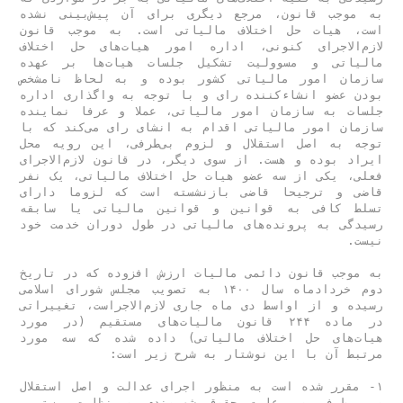
به موجب قانون، مرجع دیگری برای آن پیش‌بینی نشده 
است، هیات حل اختلاف مالیاتی است. به موجب قانون 
لازم‌الاجرای کنونی، اداره امور هیات‌‌‌های حل اختلاف 
مالیاتی و مسوولیت تشکیل جلسات هیات‌‌‌ها بر عهده 
سازمان امور مالیاتی کشور بوده و به لحاظ نامشخص 
بودن عضو انشاء‌کننده رای و با توجه به واگذاری اداره 
جلسات به سازمان امور مالیاتی، عملا و عرفا نماینده 
سازمان امور مالیاتی اقدام به انشای رای می‌کند که با 
توجه به اصل استقلال و لزوم بی‌طرفی، این رویه محل 
ایراد بوده و هست. از سوی دیگر، در قانون لازم‌‌‌الاجرای 
فعلی، یکی از سه عضو هیات حل اختلاف مالیاتی، یک نفر 
قاضی و ترجیحا قاضی بازنشسته است که لزوما دارای 
تسلط کافی به قوانین و قوانین مالیاتی یا سابقه 
رسیدگی به پرونده‌‌‌های مالیاتی در طول دوران خدمت خود 
نیست.
به موجب قانون دائمی مالیات ارزش افزوده که در تاریخ 
دوم خردادماه سال ۱۴۰۰ به تصویب مجلس شورای اسلامی 
رسیده و از اواسط دی ماه جاری لازم‌الاجراست، تغییراتی 
در ماده ۲۴۴ قانون مالیات‌‌‌های مستقیم (در مورد 
هیات‌‌‌های حل اختلاف مالیاتی) داده شده که سه مورد 
۱- مقرر شده است به منظور اجرای عدالت و اصل استقلال 
و بی‌‌‌طرفی و رعایت حقوق شهروندی و نظارت مستمر، 