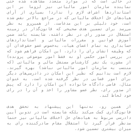
در حالی است که در موارد متعدد مشاهده شده حتی 
نماینده سازمان امور مالیاتی نیز لزوما بر این 
استانداردها اشراف لازم را ندارد! بسیاری از آرای 
هیات‌‌‌های حل اختلاف مالیاتی که در مراجع بالاتر نقض شده 
است، خود دلیلی بر این مدعاست. از همین‌رو به نظر 
می‌رسد برای تضمین هدف صحیحی که قانون‌گذار در زمینه 
استقلال در صدور رای در نظر داشته، شایسته باشد ضمن 
آموزش قوانین و مقررات مالیاتی و استانداردهای 
حسابداری به تمام اعضای هیات، به‌خصوص عضو حقوقدان آن 
که وظیفه انشای رای را دارد، این امکان فراهم شود که 
در بررسی امور حکمی (و نه فقط امور موضوعی پرونده) 
از مشورت یک نفر کارشناس مستقل مالی و مالیاتی (که 
منتسب به سازمان امور مالیاتی نباشد) بهره گیرند. 
لازم است بدانیم که نظیر این امکان در دادرسی‌های دیگر 
برای امور قضایی در نظر گرفته شده است. به عنوان 
مثال، قاضی دادگاه خانواده این امکان را دارد که پیش 
از صدور رای، نظر عضو مشاور را اخذ و آن را در رای 
از همین رو، نه‌تنها این پیشنهاد به تحقق هدف 
قانون‌گذاری کمک می‌کند بلکه شایسته است در تدوین آیین 
دادرسی مربوط به هیات‌‌‌های حل اختلاف مالیاتی نیز حتما 
مدنظر قرار گیرد تا استقلال مقام صادر‌کننده رای به 
میزان بیشتری تضمین شود.