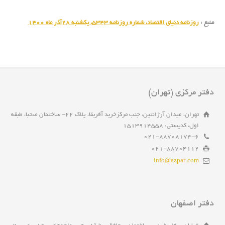
منبع :
روزنامه دنیای اقتصاد، شماره روزنامه ۵۳۴۳، یکشنبه 28آذر ماه 1400
دفتر مرکزی (تهران)
تهران، میدان آرژانتین، جنب مرکزخرید آفریقا، پلاک 22- ساختمان صحبا، طبقه
اول، کدپستی: 1513914558
021-88708174-6
021-88704112
info@azpar.com
دفتر اصفهان