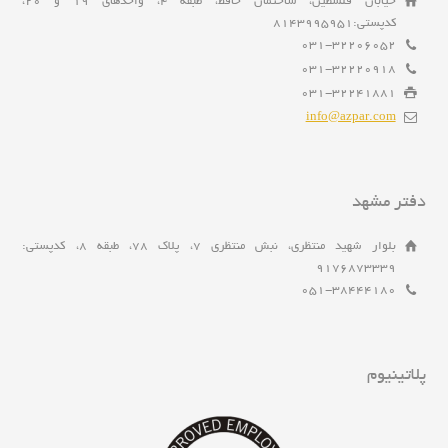
خیابان فلسطین، ساختمان حافظ، طبقه 4، واحدهای 19 و 20،
کدپستی:8143995951
031-32206052
031-32220918
031-32241881
info@azpar.com
دفتر مشهد
بلوار شهید منتظری، نبش منتظری 7، پلاک 78، طبقه 8، کدپستی:
9176873339
051-38444180
پلاتینیوم