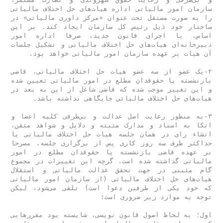
سازمان امور مالیاتی اداره هیات‌‌‌های حل اختلاف مالیاتی 
را به صورت مستقل تحت عنوان «مرکز داوری مالیاتی» در 
ساختار خود ذیل رئیس کل سازمان ایجاد کند. بر این 
اساس، با اجرای قانون جدید، صرفا اداره امور 
دبیرخانه‌‌‌ای هیات‌‌‌های حل اختلاف مالیاتی و تشکیل جلسات 
۲-یک عضو از سه عضو هیات حل اختلاف مالیاتی، قاضی 
بازنشسته یا حقوقدان مطلع در امور مالیاتی تعیین شده 
و این تغییر موجب شده که قاضی شاغل از این به بعد در 
۳-به منظور رعایت اصل عدالت و بی‌‌‌طرفی کلیه اعضا و 
اتکا به اسناد و مدارک مثبته و دلایل و شواهد متقن، 
انشاء رای در همان جلسه هیات حل اختلاف مالیاتی یا 
حداکثر ظرف سه روز کاری پس از برگزاری جلسه، مصرحا 
بر عهده قاضی بازنشسته یا حقوقدان مطلع در امور 
مالیاتی گذاشته شده است. گرچه این تغییرات در مجموع 
گام مثبتی در جهت تحقق عدالت مالیاتی و استقلال 
هیات‌‌‌های حل اختلاف مالیاتی (از سازمان امور مالیاتی 
که خود یکی از طرفین دعوا است) تلقی می‌شود، لیکن 
اول؛ به لحاظ اصول قانون نویسی، شایسته بود مقررهایی 