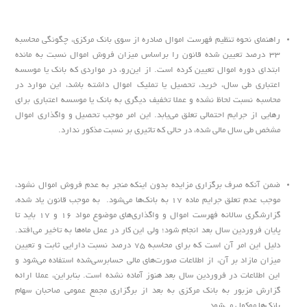
راهنمای نحوه تنظیم فهرست اموال صادره از سوی بانک مرکزی، چگونگی محاسبه
۳۳ درصد تعیین شده قانون را براساس میزان فروش اموال نسبت به مانده
ابتدای دوره اموال تعیین کرده است. از این‌رو، در مواردی که بانک یا موسسه
اعتباری طی سال، خرید، تحصیل یا تملیک اموال داشته باشد، این موارد در
محاسبه نسبت لحاظ نشده و عملا تخفیف دیگری به بانک یا موسسه اعتباری برای
رهایی از جرایم احتمالی تعلق می‌یابد. این امر موجب تحصیل و واگذاری اموال
مشخص طی سال مالی شده، در حالی که تاثیری بر نسبت مذکور ندارد.
ضمن آنکه صرف برگزاری مزایده بدون اینکه منجر به عدم فروش اموال نشود،
موجب عدم تعلق جرایم ماده ۱۷ به بانک‌ها می‌شود. به موجب قانون یاد شده،
گزارشگری سالانه فهرست اموال و واگذاری‌های موضوع مواد ۱۶ و ۱۷ باید تا
پایان فروردین سال بعد انجام شود؛ ولی این کار در عمل ماه‌ها به تاخیر می‌افتد.
دلیل این امر آن است که برای محاسبه ۷۵ درصد نسبت دارایی ثابت و تعیین
میزان مازاد بر آن، از اطلاعات صورت‌های مالی حسابرسی‌شده استفاده می‌شود و
این اطلاعات در فروردین سال بعد هنوز آماده نشده است. بنابراین، عملا ارائه
گزارش مزبور به بانک مرکزی به بعد از برگزاری مجمع عمومی صاحبان سهام
بانک‌ها موکول می‌شود.