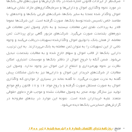
صرف‌نظر از ایرادات قانونی اشاره شده در بالا، گزارش‌ها و صورت‌های مالی بانک‌ها
در مورد نحوه واگذاری اموال و دارایی‌ها و سرمایه‌گذاری‌های مازاد نشان می‌دهد
اموال واگذار شده عمدتا به سایر بانک‌ها، شرکت‌های فرعی بانک‌ها و واحدهای با
مقاصد خاص تاسیس شده توسط بانک‌ها، صورت گرفته است. این شرکت‌ها عموما
قادر به پرداخت نقدی ثمن معاملات نیستند و به ناچار وصول ثمن معاملات طی
دوره‌های بلندمدت صورت می‌گیرد. شرکت‌های مزبور گاهی برای پرداخت ثمن
معامله، از همان بانک، با توثیق اموال واگذار‌شده تسهیلات دریافت می‌کنند و وجوه
ناشی از این تسهیلات را به عنوان ثمن معامله به بانک می‌پردازند. به این ترتیب،
دارایی بانک‌ها از قالب اموال و سهام خارج شده و به مطالبات بلندمدت تبدیل
می‌شود. ضمن آنکه با خروج اموال از دفاتر بانک‌ها و موسسات اعتباری، امکان
نظارت بر نحوه بهره‌برداری و انتفاع از این اموال نیز وجود ندارد. وصول این
مطالبات از شرکت‌های خریدار این اموال و دارایی‌ها نیز به دلیل مشکلات پیش
گفته به ندرت صورت می‌گیرد. نا گفته نماند در بسیاری از مواردی که واگذاری
اموال به صورت مستقل صورت گرفته و با روح مواد ۱۶ و ۱۷ قانون رفع موانع
تولید نیز سازگار بوده، منجر به وصول مطالبات نشده و موجب طرح دعاوی حقوقی
متعدد علیه خریداران شده است. نمونه این موارد در بند‌های مطروحه در
گزارش‌های حسابرسی بانک‌ها دیده می‌شود.
منبع:
روزنامه دنیای اقتصاد، شماره 5206، سه شنبه 8 تیر 1400