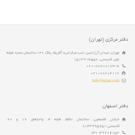
دفتر مرکزی (تهران)
تهران، میدان آرژانتین، جنب مرکزخرید آفریقا، پلاک 22- ساختمان صحبا، طبقه
اول، کدپستی: 1513914558
021-88708174-6
021-88704112
info@azpar.com
دفتر اصفهان
خیابان فلسطین، ساختمان حافظ، طبقه 4، واحدهای 19 و 20،
کدپستی:8143995951
031-32206052