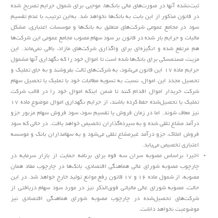
ثبت‌نشده آنها در صورت‌های مالی بانک‌ها، موجبی برای شمول جرایم تصریح شده
در قانون مذکور از این بابت به بانک‌ها نخواهد شد. به‌این ترتیب، با عدم تقسیم
سود در مجامع عمومی شرکت‌های متعلق به بانک‌ها و موسسات اعتباری، مشکل
مالیات و جرایم بار شده در قانون بر سود سهام مصوب مجامع عمومی این شرکت‌ها
هم مرتفع شده و انگیزه‌ای برای واگذاری شرکت‌های مازاد، باقی نمی‌ماند. این
مزیت، مستمسکی برای بانک‌ها شده است تا اموال خود را که نگهداری آنها مشمول
جرایم ماده ۱۷ این قانون می‌شود، به شرکت‌های ثالث بفروشند و به جای تملیک و
تحصیل مجدد این اموال، نسبت به تسویه مطالبات خود با تملیک یا تحصیل سهام
شرکت خریدار اموال اقدام کنند تا ضمن اینکه اموال خود را در قالب شرکت
تملیک یا تحصیل‌شده حفظ کرده باشند، از جرایم نگهداری اموال موضوع ماده ۱۷
نیز معاف شوند. اما در زمان فروش یا تقسیم سود، سود فروش سهام مزبور جزو
درآمد مشاع تلقی شده و به سپرده‌گذاران تخصیص خواهد یافت. در حالی که سود
فروش املاک، جزو درآمد غیرمشاع تلقی می‌شود و به سهامداران بانک و موسسه
اعتباری تخصیص می‌یابد.
اخیرا براساس مصوبه سران سه قوه برای برنامه حمایت از بازار سرمایه در
چارچوب مصوبه شورای عالی هماهنگی اقتصادی، بانک‌ها در چارچوب مفاد همان
مصوبه، از شمول ماده ۱۶ و ۱۷ قانون رفع موانع تولید خارج خواهد شد. در این
حالت، مصوبه شورای عالی مالیاتی فوق‌الذکر نیز در مورد سود سهام دریافتی از
شرکت‌های تحصیل‌شده در چارچوب مصوبه شورای هماهنگی اقتصادی نیز
موضوعیت نخواهد داشت.