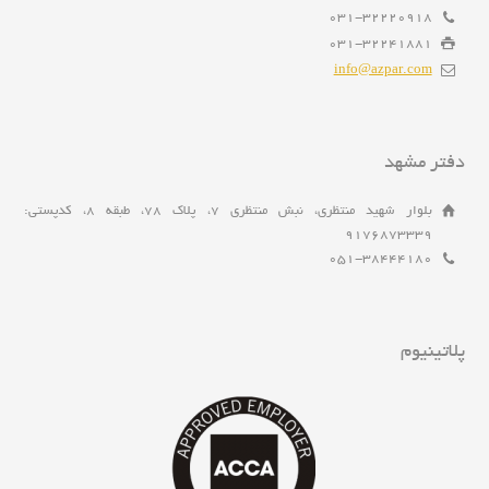
031-32220918
031-32241881
info@azpar.com
دفتر مشهد
بلوار شهید منتظری، نبش منتظری 7، پلاک 78، طبقه 8، کدپستی:
9176873339
051-38444180
پلاتینیوم