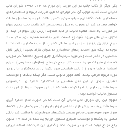
یکی دیگر از نکات جالب در این مورد، رای مورخ ۵/ ۱۲/ ۱۳۹۸ شورای عالی
مالیاتی است که به موجب آن «در مواردی که طبق مقررات مربوط و استانداردهای
حسابداری بابت نگاهداری سهام، سودی متصور باشد، این سود مشمول مالیات
خواهد بود. در غیر این‌صورت به دلیل عدم تصریح اخذ مالیات بابت عایدی سهام
در مقررات یاد شده، مطالبه مالیات از مابه التفاوت ارزش روز سهام در ابتدا و
انتهای سال مالی مربوط (موضوع قسمت اخیر بخشنامه شماره ۵۰/ ۹۸/ ۲۰۰
مورخ ۲۸/ ۵/ ۱۳۹۸ سازمان امور مالیاتی کشور)، از سرمایه‌گذاری بلندمدت با
توجه به اینکه طبق استانداردهای حسابداری به عنوان مازاد تجدید ارزیابی قابل
شناسایی در دفاتر است و در مورد سرمایه‌گذاری جاری (سریع المعامله) در صورتی
که مطابق مقررات مربوط حسب نظر مرجع ذی‌صلاح (سازمان حسابرسی) اجرای
استاندارد شماره ۱۵ (از بابت شناسایی سود نگهداری سرمایه‌گذاری جاری) در
دوره مربوط الزامی نباشد، فاقد مجوز قانونی است، مگر اینکه بانک‌ها و موسسات
اعتباری سودی از این محل شناسایی یا استاندارد شماره ۱۵ درخصوص
سرمایه‌گذاری جاری را اجرا کرده باشند که در این صورت صرفا از این بابت
مشمول مالیات خواهند بود».
مفهوم این رای شورای عالی مالیاتی آن است که در صورت عدم اندازه گیری
سرمایه‌گذاری‌ها به ارزش بازار یا خالص ارزش فروش در صورت‌های مالی بانک‌ها،
صرفا سود سهام مصوب مجامع عمومی شرکت‌های سرمایه‌پذیر با فعالیت غیر بانکی
متعلق به بانک‌ها و موسسات اعتباری مشمول جرایم یاد شده در ماده ۱۷ قانون
رفع موانع تولید است و در صورت عدم واگذاری این شرکت‌ها، اضافه ارزش