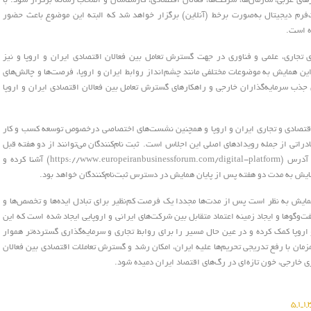
ای غربی، سازمان‌ها، شرکت‌ها، فعالان اقتصادی، کارشناسان و اصحاب رسانه برگزار شود. با
‌فرم دیجیتال به‌صورت برخط (آنلاین) برگزار خواهد شد که البته این موضوع باعث حضور
ه است.
 تجاری، علمی و فناوری در جهت گسترش تعامل بین فعالان اقتصادی ایران و اروپا و نیز
ین همایش به موضوعات مختلفی مانند چشم‌انداز روابط ایران و اروپا، فرصت‌ها و چالش‌های
ی جذب سرمایه‌گذاران خارجی و راهکارهای گسترش تعامل بین فعالان اقتصادی ایران و اروپا
اقتصادی و تجاری ایران و اروپا و همچنین نشست‌های اختصاصی درخصوص توسعه کسب و کار
 صادراتی از جمله رویدادهای اصلی این اجلاس است. ثبت نام‌کنندگان می‌توانند از دو هفته قبل
از شروع همایش خود را با پلت‌فرم دیجیتال این اجلاس به آدرس (https://www.europeiranbusinessforum.com/digital-platform) آشنا کرده و
مایش به مدت دو هفته پس از پایان همایش در دسترس ثبت‌نام‌کنندگان خواهد بود.
همایش به نظر است پس از مدت‌ها مجددا یک فرصت کم‌نظیر برای تبادل ایده‌ها و تخصص‌ها و
گفت‌وگوها و ایجاد زمینه اعتماد متقابل بین شرکت‌های ایرانی و اروپایی ایجاد شده است که این
 اروپا کمک کرده و در عین حال مسیر را برای روابط تجاری و سرمایه‌گذاری گسترده‌تر هموار
زمان با رفع تدریجی تحریم‌ها علیه ایران، امکان رشد و گسترش تعاملات اقتصادی بین فعالان
ری خارجی، خون تازه‌ای در رگ‌های اقتصاد ایران دمیده شود.