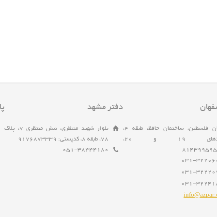
فهان
دفتر مشهد
پل
خیابان فلسطین، ساختمان حافظ، طبقه 4،
بلوار شهید منتظری، نبش منتظری 7، پلاک
واحدهای 19 و 20،
78، طبقه 8، کدپستی: 9176873339
051-38444180
031-32206
031-32220
031-32241
info@azpar