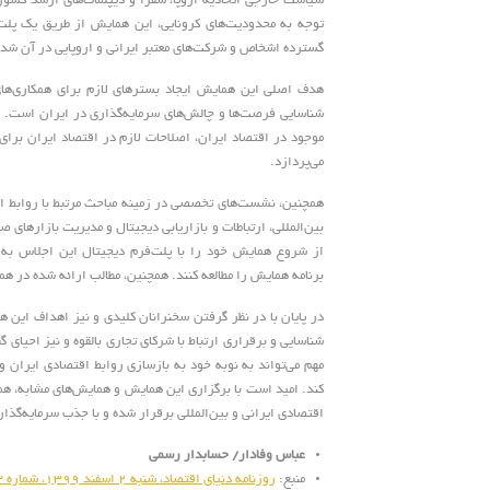
سیاست خارجی اتحادیه اروپا، سفرا و دیپلمات‌های ارشد کشوره
توجه به محدودیت‌های کرونایی، این همایش از طریق یک پلت
گسترده اشخاص و شرکت‌های معتبر ایرانی و اروپایی در آن شد
هدف اصلی این همایش ایجاد بسترهای لازم برای همکاری‌های
شناسایی فرصت‌ها و چالش‌های سرمایه‌گذاری در ایران است. ا
موجود در اقتصاد ایران، اصلاحات لازم در اقتصاد ایران برا
می‌پردازد.
همچنین، نشست‌های تخصصی در زمینه مباحث مرتبط با روابط 
بین‌المللی، ارتباطات و بازاریابی دیجیتال و مدیریت بازارهای
برنامه همایش را مطالعه کنند. همچنین، مطالب ارائه شده در ه
در پایان با در نظر گرفتن سخنرانان کلیدی و نیز اهداف این 
شناسایی و برقراری ارتباط با شرکای تجاری بالقوه و نیز احیای 
مهم می‌تواند به نوبه خود به بازسازی روابط اقتصادی ایران و
کند. امید است با برگزاری این همایش و همایش‌های مشابه، هم
اقتصادی ایرانی و بین‌المللی برقرار شده و با جذب سرمایه‌گذا
عباس وفادار/ حسابدار رسمی
منبع:
روزنامه دنیای اقتصاد، شنبه 2 اسفند 1399، شماره 5113