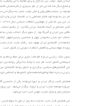
چندان شود. دولت نیز به ناچار و برای مقابله با این وضعیت ب
و منابع دیگر شد که این امر از نظر بسیاری از کارشناسان اقت
موجود در سیاست‌های پولی و مالی دولت، منجر به سرگردانی سرم
امر نیز به نوبه خود فشار مضاعفی را بر اقتصاد ایران وارد کر
در ا
تاثیر عمده‌ای بر آینده اقتصاد ایران بگذارد. از یکسو انتخاب
نظامی بین ایران و آمریکا بود. از سوی دیگر انتخاب بایدن به 
انتخاب جو بایدن به‌عنوان چهل و ششمین رئیس‌جمهور ایالات
چشم‌انداز اقتصادی ایران بهبود یابد. رفتار مثبت بازار نسبت
رویداد مهم سیاسی و کاهش انتظارات تورمی در کشور است.
بدون شک، رایزنی درباره اقدامات جاری برای حفظ برجام و نح
دیپلماسی کشور است، هر چند با توجه به تیرگی روابط بین ایر
این گشایش‌های سیاسی، برقراری و احیای روابط اقتصادی بین ا
رایزنی درباره حفظ توافق‌نامه هسته‌ای، کشورها و اشخاص ذی‌نفع 
همایش کسب و کار ایران و اروپا می‌تواند یکی از نخستین گام
«پروژه توسعه تجارت ایران و اروپا» برگزار می‌شود. این پروژه
سازمان ملل و مرکز تجارت جهانی است اجرا می‌شود.