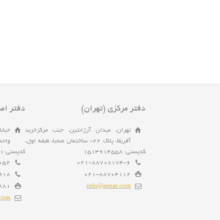
دفتر مرکزی (تهران)
دفتر اص
تهران، میدان آرژانتین، جنب مرکزخرید
آفریقا، پلاک 22- ساختمان صحبا، طبقه اول،
کدپستی: 1513914558
کدپستی:8143995951
052
021-88708174-6
918
021-88704112
881
info@azpar.com
.com