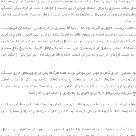
حرانی و جبران کسری بودجه قابل توجه خود مجبور به تامین کسری بودجه خود از بازار سرمایه
صادی، تبعات بسیاری را برای اقتصاد ایران در پی داشته و خواهد داشت. از طرف دیگر آشفتگی
ایه‌گذاران و ورود برخی از سرمایه‌ها به بازارهایی مانند ارزهای دیجیتال شده است، که این
ده است.
ین بین اما یکی از مهم‌ترین اتفاقات سیاسی سال ۱۳۹۹، انتخابات ریاست جمهوری آمریکا بود که از دیدگاه بسیاری از کارشناسان، نتیجه آن می‌توانست
 مجدد ترامپ به معنای ادامه تحریم‌های ظالمانه آمریکا علیه ایران و حتی احتمال وقوع درگیری
معنای گشایش‌های سیاسی بین ایران و غرب و احتمال رفع تحریم‌ها بود. در نهایت، با قطعی شدن
 متحده، انتظار بسیاری از کارشناسان این است که تحریم‌های آمریکا به تدریج رفع شده و
 به قیمت ارزهای خارجی و به تبع آن قیمت سکه و طلا طی یک ماه اخیر نیز یکی از نتایج این
وه تضمین اجرای کامل و موثر این توافق توسط همه طرف‌ها یکی از اولویت‌های جاری دستگاه
ان و غرب در سال‌های اخیر، این امر بسیار پیچیده و زمانبر خواهد بود. یکی از ثمرات اصلی
یران و اروپا که یکی از بزرگ‌ترین شرکای تجاری ایران بوده است است. بنابراین همزمان با
نیز باید رایزنی‌های لازم برای احیای روابط تجاری و اقتصادی را آغاز کنند.
‌ها برای احیای مجدد روابط تجاری و اقتصادی بین ایران و اروپا باشد. این همایش در قالب
 که توسط اتحادیه اروپا تامین مالی می‌شود توسط مرکز تجارت بین‌المللی که نهادی مشترک بین
این همایش قرار است به مدت سه روز از اول تا سوم مارس ۲۰۲۱ (یعنی یازدهم تا سیزدهم اسفند ۱۳۹۹) و با حضور وزیر امور خارجه کشورمان، مسوول