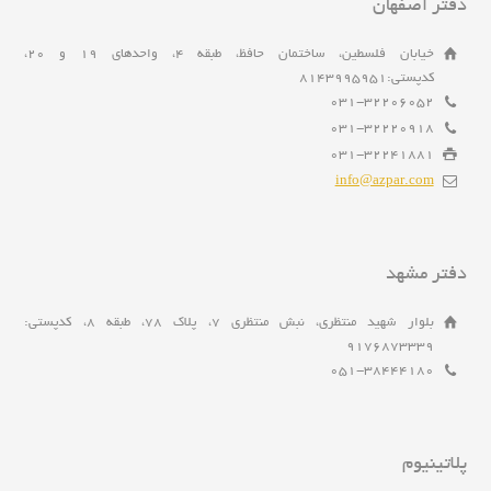
دفتر اصفهان
خیابان فلسطین، ساختمان حافظ، طبقه 4، واحدهای 19 و 20،
کدپستی:8143995951
031-32206052
031-32220918
031-32241881
info@azpar.com
دفتر مشهد
بلوار شهید منتظری، نبش منتظری 7، پلاک 78، طبقه 8، کدپستی:
9176873339
051-38444180
پلاتینیوم