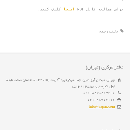
برای مطالعه فایل PDF 
اینجا
 کلیک کنید.
مالیات و بیمه
دفتر مرکزی (تهران)
تهران، میدان آرژانتین، جنب مرکزخرید آفریقا، پلاک 22- ساختمان صحبا، طبقه
اول، کدپستی: 1513914558
021-88708174-6
021-88704112
info@azpar.com