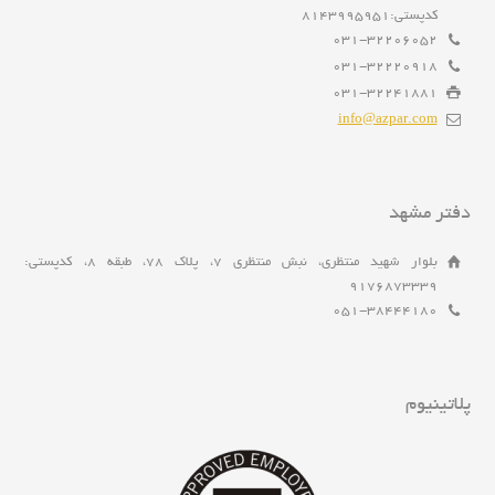
کدپستی:8143995951
031-32206052
031-32220918
031-32241881
info@azpar.com
دفتر مشهد
بلوار شهید منتظری، نبش منتظری 7، پلاک 78، طبقه 8، کدپستی:
9176873339
051-38444180
پلاتینیوم