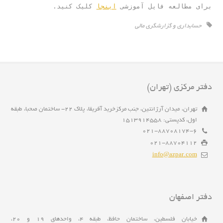
برای مطالعه فایل آموزشی 
اینجا
 کلیک کنید.
حسابداری و گزارشگری مالی
دفتر مرکزی (تهران)
تهران، میدان آرژانتین، جنب مرکزخرید آفریقا، پلاک 22- ساختمان صحبا، طبقه
اول، کدپستی: 1513914558
021-88708174-6
021-88704112
info@azpar.com
دفتر اصفهان
خیابان فلسطین، ساختمان حافظ، طبقه 4، واحدهای 19 و 20،