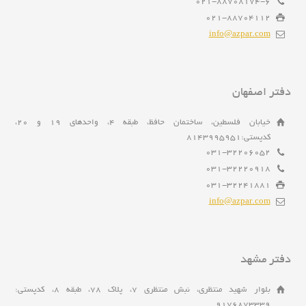
021-88708174-6
021-88704112
info@azpar.com
دفتر اصفهان
خیابان فلسطین، ساختمان حافظ، طبقه 4، واحدهای 19 و 20،
کدپستی:8143995951
031-32206052
031-32220918
031-32241881
info@azpar.com
دفتر مشهد
بلوار شهید منتظری، نبش منتظری 7، پلاک 78، طبقه 8، کدپستی:
9176873339