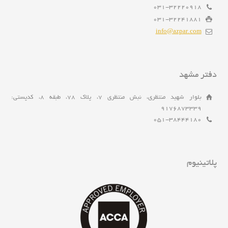
031-32220918
031-32241881
info@azpar.com
دفتر مشهد
بلوار شهید منتظری، نبش منتظری 7، پلاک 78، طبقه 8، کدپستی:
9176873339
051-38444180
پلاتینیوم