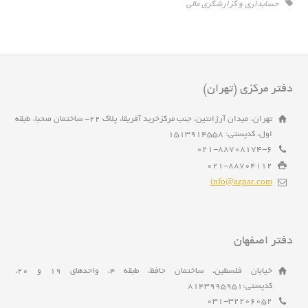
حسابداری و گزارشگری مالی
دفتر مرکزی (تهران)
تهران، میدان آرژانتین، جنب مرکزخرید آفریقا، پلاک 22- ساختمان صحبا، طبقه
اول، کدپستی: 1513914558
021-88708174-6
021-88704112
info@azpar.com
دفتر اصفهان
خیابان فلسطین، ساختمان حافظ، طبقه 4، واحدهای 19 و 20،
کدپستی:8143995951
031-32206052