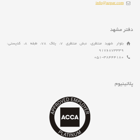
info@azpar.com
دفتر مشهد
بلوار شهید منتظری، نبش منتظری 7، پلاک 78، طبقه 8، کدپستی:
9176873339
051-38444180
پلاتینیوم