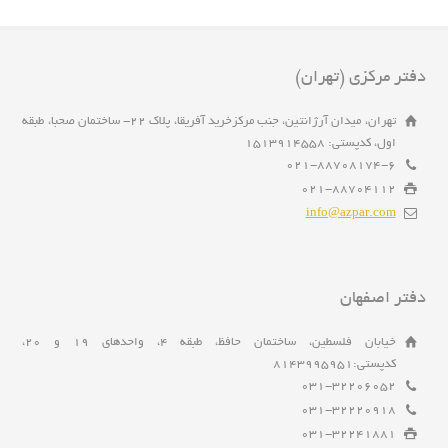
دفتر مرکزی (تهران)
تهران، میدان آرژانتین، جنب مرکزخرید آفریقا، پلاک 22- ساختمان صحبا، طبقه
اول، کدپستی: 1513914558
021-88708174-6
021-88704112
info@azpar.com
دفتر اصفهان
خیابان فلسطین، ساختمان حافظ، طبقه 4، واحدهای 19 و 20،
کدپستی:8143995951
031-32206052
031-32220918
031-32241881