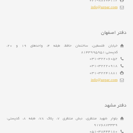
021-88704112
info@azpar.com
دفتر اصفهان
خیابان فلسطین، ساختمان حافظ، طبقه 4، واحدهای 19 و 20،
کدپستی:8143995951
031-32206052
031-32220918
031-32241881
info@azpar.com
دفتر مشهد
بلوار شهید منتظری، نبش منتظری 7، پلاک 78، طبقه 8، کدپستی:
9176873339
051-38444180