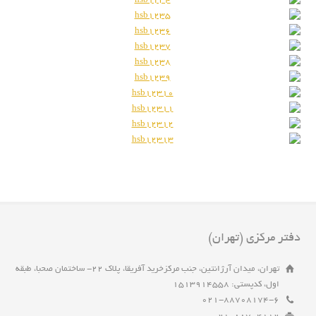
دفتر مرکزی (تهران)
تهران، میدان آرژانتین، جنب مرکزخرید آفریقا، پلاک 22- ساختمان صحبا، طبقه
اول، کدپستی: 1513914558
021-88708174-6